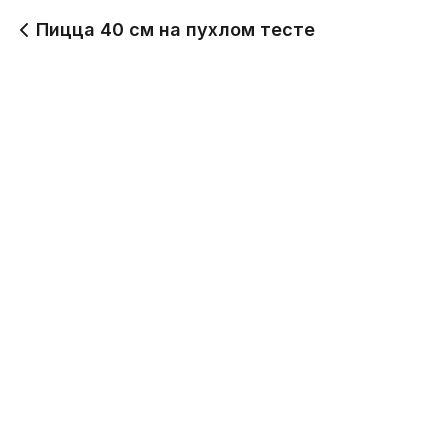
Пицца 40 см на пухлом тесте
Пицца Шашлычная 40см на пухлом тесте
1200 г
1 520
Пицца Цезарь 40см на пухлом тесте
1000 г
1 120
Пицца Бурито 40см на пухлом тесте
1100 г
1 520
Пицца 4 сыра 40см на пухлом тесте