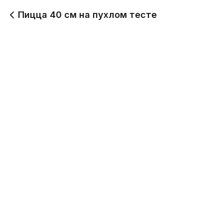
Пицца 40 см на пухлом тесте
Пицца Шашлычная 40см на пухлом тесте
1200 г
1 520
Пицца Цезарь 40см на пухлом тесте
1000 г
1 120
Пицца Бурито 40см на пухлом тесте
1100 г
1 520
Пицца 4 сыра 40см на пухлом тесте