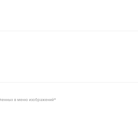
с багетом и соусом Песто.
вленных в меню изображений*