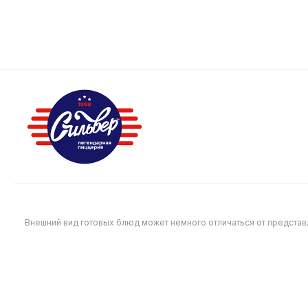
Подаются 
багетом с соусом Песто.
990
990
Внешний вид готовых блюд может немного отличаться от предста