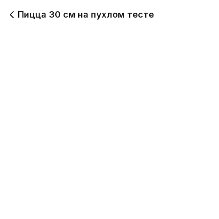
Пицца 30 см на пухлом тесте
Пицца Цезарь 30см на пухлом тесте
550 г
870
Пицца Бурито 30см на пухлом тесте
650 г
1 150
Пицца Шашлычная 30см на пухлом тесте
700 г
1 290
Пицца 4 сыра 30см на пухлом тесте